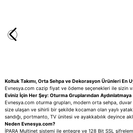
Yeni
Yeni
EVNESYA
GLASS ORTA SEHPA
EVNESYA
Wood Box 
(1)
4.700,0
TL
8.499,0
Koltuk Takımı, Orta Sehpa ve Dekorasyon Ürünleri En U
Evnesya.com cazip fiyat ve ödeme seçenekleri ile sizin va
Eviniz İçin Her Şey: Oturma Gruplarından Aydınlatmaya
Evnesya.com oturma grupları, modern orta sehpa, duvar s
size ulaşan ve sihirli bir şekilde kocaman olan yaylı yata
sandığı, portmanto, TV ünitesi ve ayakkabılık deyince aklın
Neden Evnesya.com?
İPARA Multinet sistemi ile entegre ve 128 Bit SSL şifreleme