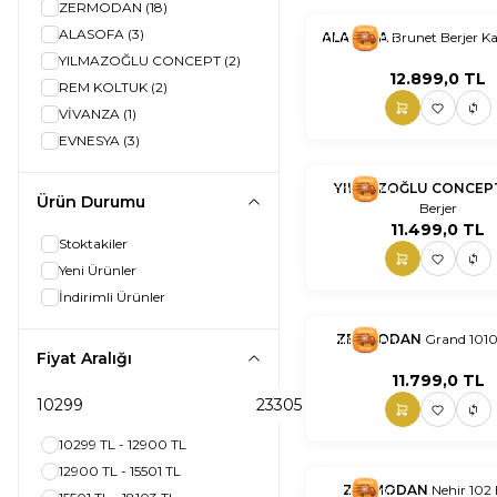
ZERMODAN
(18)
ALASOFA
(3)
nnnnn
ALASOFA
nn
Brunet Berjer K
YILMAZOĞLU CONCEPT
(2)
12.899,0
TL
REM KOLTUK
(2)
VİVANZA
(1)
EVNESYA
(3)
nnnnn
YILMAZOĞLU CONCE
nn
Ürün Durumu
Berjer
11.499,0
TL
Stoktakiler
Yeni Ürünler
İndirimli Ürünler
nnnnn
ZERMODAN
nn
Grand 1010
Fiyat Aralığı
11.799,0
TL
10299 TL - 12900 TL
12900 TL - 15501 TL
nnnnn
ZERMODAN
nn
Nehir 102 