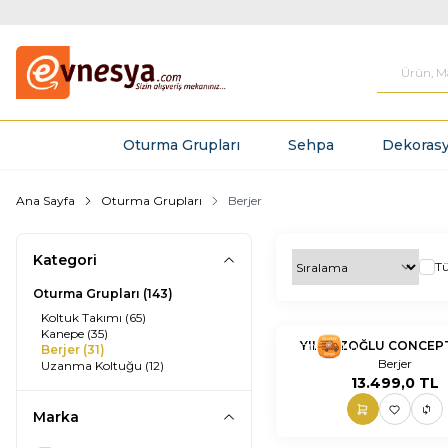
Oturma Grupları
Sehpa
Dekorasy
Ana Sayfa
Oturma Grupları
Berjer
Kategori
T
Oturma Grupları
(143)
Koltuk Takımı
(65)
Kanepe
(35)
nnnnn
YILMAZOĞLU CONCEP
nn
Berjer
(31)
Berjer
Uzanma Koltuğu
(12)
13.499,0
TL
Marka