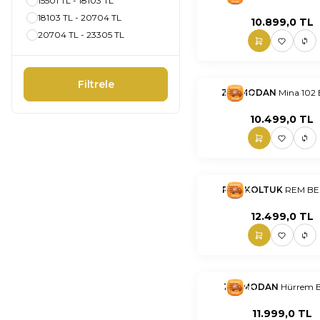
15501 TL - 18103 TL
18103 TL - 20704 TL
10.899,0
TL
20704 TL - 23305 TL
Filtrele
nnnnn
ZERMODAN
nn
Mina 102 
10.499,0
TL
nnnnn
REM KOLTUK
nn
REM BE
12.499,0
TL
nnnnn
ZERMODAN
nn
Hürrem B
11.999,0
TL