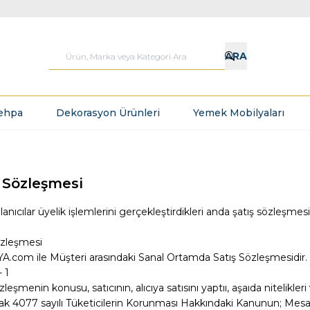
ARA
ehpa
Dekorasyon Ürünleri
Yemek Mobilyaları
ş Sözleşmesi
anıcılar üyelik işlemlerini gerçekleştirdikleri anda şatış sözleşmes
.
özleşmesi
.com ile Müşteri arasındaki Sanal Ortamda Satış Sözleşmesidir.
 1
zleşmenin konusu, satıcının, alıcıya satısını yaptıı, aşaıda nitelikleri 
olarak 4077 sayılı Tüketicilerin Korunması Hakkındaki Kanunun; Mes