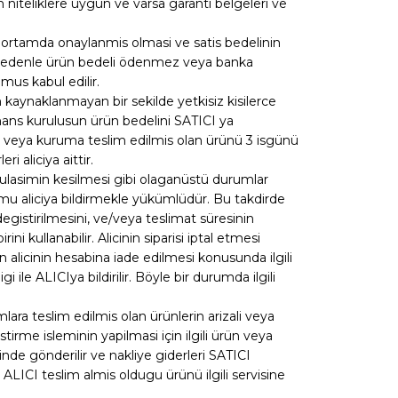
n niteliklere uygun ve varsa garanti belgeleri ve
k ortamda onaylanmis olmasi ve satis bedelinin
bir nedenle ürün bedeli ödenmez veya banka
mus kabul edilir.
an kaynaklanmayan bir sekilde yetkisiz kisilerce
finans kurulusun ürün bedelini SATICI ya
si veya kuruma teslim edilmis olan ürünü 3 isgünü
 aliciya aittir.
 ulasimin kesilmesi gibi olaganüstü durumlar
mu aliciya bildirmekle yükümlüdür. Bu takdirde
degistirilmesini, ve/veya teslimat süresinin
 kullanabilir. Alicinin siparisi iptal etmesi
tarin alicinin hesabina iade edilmesi konusunda ilgili
ile ALICIya bildirilir. Böyle bir durumda ilgili
.
lara teslim edilmis olan ürünlerin arizali veya
irme isleminin yapilmasi için ilgili ürün veya
inde gönderilir ve nakliye giderleri SATICI
ALICI teslim almis oldugu ürünü ilgili servisine