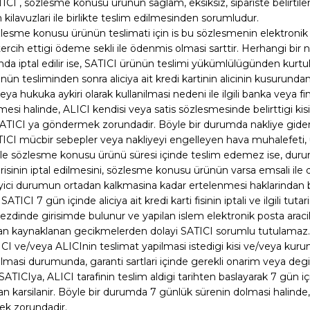
TICI , sözlesme konusu ürünün saglam, eksiksiz, sipariste belirtile
 kilavuzlari ile birlikte teslim edilmesinden sorumludur.
özlesme konusu ürünün teslimati için is bu sözlesmenin elektroni
n tercih ettigi ödeme sekli ile ödenmis olmasi sarttir. Herhangi 
inda iptal edilir ise, SATICI ürünün teslimi yükümlülügünden kurtul
ünün tesliminden sonra aliciya ait kredi kartinin alicinin kusurund
eya hukuka aykiri olarak kullanilmasi nedeni ile ilgili banka veya 
si halinde, ALICI kendisi veya satis sözlesmesinde belirttigi ki
ATICI ya göndermek zorundadir. Böyle bir durumda nakliye giderleri
ATICI mücbir sebepler veya nakliyeyi engelleyen hava muhalefeti,
ile sözlesme konusu ürünü süresi içinde teslim edemez ise, duru
parisinin iptal edilmesini, sözlesme konusu ürünün varsa emsali ile 
ici durumun ortadan kalkmasina kadar ertelenmesi haklarindan birini
 SATICI 7 gün içinde aliciya ait kredi karti fisinin iptali ve ilgili tu
zdinde girisimde bulunur ve yapilan islem elektronik posta araciligi 
n kaynaklanan gecikmelerden dolayi SATICI sorumlu tutulamaz
ICI ve/veya ALICInin teslimat yapilmasi istedigi kisi ve/veya kurum
masi durumunda, garanti sartlari içinde gerekli onarim veya degist
SATICIya, ALICI tarafinin teslim aldigi tarihten baslayarak 7 gün iç
an karsilanir. Böyle bir durumda 7 günlük sürenin dolmasi halinde, 
k zorundadir.