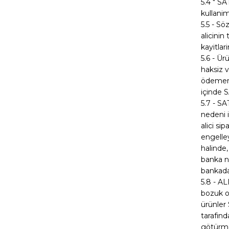
5.4 " SA
kullanim
5.5 - S
alicini
kayitlar
5.6 - Ür
haksiz v
ödememe
içinde S
5.7 - S
nedeni 
alici si
engelley
halinde,
banka ne
bankada
5.8 - AL
bozuk ol
ürünler 
tarafind
götürme