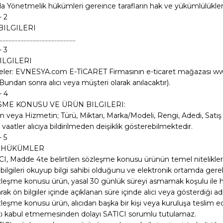
a Yönetmelik hükümleri gereince tarafların hak ve yükümlülükler
 2
 BILGILERI
...................................................
 3
BILGILERI
ler: EVNESYA.com E-TİCARET Firmasının e-ticaret mağazası www
. (Bundan sonra alıcı veya müşteri olarak anılacaktır).
- 4
ME KONUSU VE ÜRÜN BILGILERI:
 veya Hizmetin; Türü, Miktarı, Marka/Modeli, Rengi, Adedi, Satış B
 vaatler alıcıya bildirilmeden deişiklik gösterebilmektedir.
 5
 HÜKÜMLER
ICI, Madde 4te belirtilen sözleşme konusu ürünün temel nitelikleri, 
ilgileri okuyup bilgi sahibi olduğunu ve elektronik ortamda gerekl
zleşme konusu ürün, yasal 30 günlük süreyi asmamak koşulu ile her 
arak ön bilgiler içinde açıklanan süre içinde alici veya gösterdiği ad
zleşme konusu ürün, alıcıdan başka bir kişi veya kuruluşa teslim ed
tı kabul etmemesinden dolayı SATICI sorumlu tutulamaz.