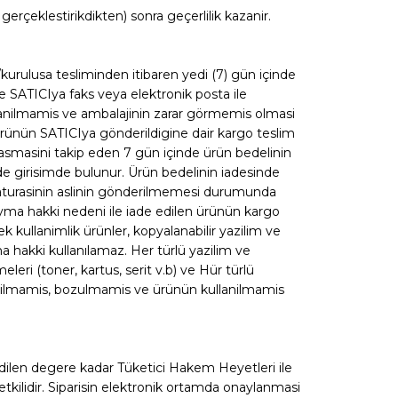
gerçeklestirikdikten) sonra geçerlilik kazanir.
kurulusa tesliminden itibaren yedi (7) gün içinde
de SATICIya faks veya elektronik posta ile
anilmamis ve ambalajinin zarar görmemis olmasi
en ürünün SATICIya gönderildigine dair kargo teslim
 ulasmasini takip eden 7 gün içinde ürün bedelinin
nde girisimde bulunur. Ürün bedelinin iadesinde
 faturasinin aslinin gönderilmemesi durumunda
yma hakki nedeni ile iade edilen ürünün kargo
tek kullanimlik ürünler, kopyalanabilir yazilim ve
a hakki kullanılamaz. Her türlü yazilim ve
eri (toner, kartus, serit v.b) ve Hür türlü
açilmamis, bozulmamis ve ürünün kullanilmamis
dilen degere kadar Tüketici Hakem Heyetleri ile
lidir. Siparisin elektronik ortamda onaylanmasi