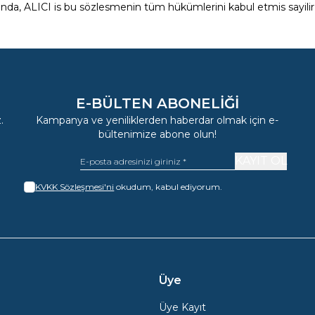
da, ALICI is bu sözlesmenin tüm hükümlerini kabul etmis sayilir
E-BÜLTEN ABONELIĞI
.
Kampanya ve yeniliklerden haberdar olmak için e-
bültenimize abone olun!
KAYIT OL
KVKK Sözleşmesi'ni
okudum, kabul ediyorum.
Üye
Üye Kayıt