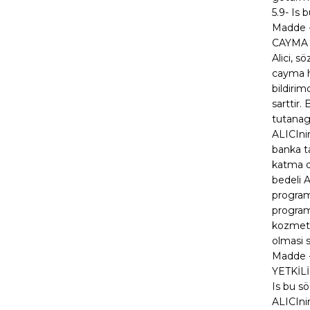
5.9- Is 
Madde -
CAYMA 
Alici, 
cayma ha
bildiri
sarttir.
tutanagi
ALICInin
banka t
katma d
bedeli A
programl
programl
kozmeti
olmasi s
Madde 
YETKİL
Is bu s
ALICIni