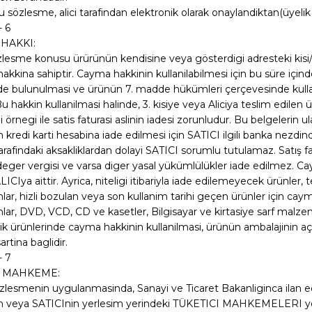
bu sözlesme, alici tarafindan elektronik olarak onaylandiktan(üyelik 
 6
HAKKI:
sözlesme konusu ürürünün kendisine veya gösterdigi adresteki kisi/
kkina sahiptir. Cayma hakkinin kullanilabilmesi için bu süre için
mde bulunulmasi ve ürünün 7. madde hükümleri çerçevesinde kull
 Bu hakkin kullanilmasi halinde, 3. kisiye veya Aliciya teslim edil
 örnegi ile satis faturasi aslinin iadesi zorunludur. Bu belgelerin
 kredi karti hesabina iade edilmesi için SATICI ilgili banka nezdi
arafindaki aksakliklardan dolayi SATICI sorumlu tutulamaz. Satış
eger vergisi ve varsa diger yasal yükümlülükler iade edilmez. Ca
LICIya aittir. Ayrica, niteligi itibariyla iade edilemeyecek ürünler, 
ar, hizli bozulan veya son kullanim tarihi geçen ürünler için caym
ar, DVD, VCD, CD ve kasetler, Bilgisayar ve kirtasiye sarf malzemel
k ürünlerinde cayma hakkinin kullanilmasi, ürünün ambalajinin 
artina baglidir.
- 7
İ MAHKEME:
özlesmenin uygulanmasinda, Sanayi ve Ticaret Bakanliginca ilan e
n veya SATICInin yerlesim yerindeki TÜKETICI MAHKEMELERI yetki