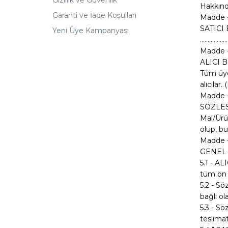
Hakkınd
Garanti ve İade Koşulları
Madde -
SATICI
Yeni Üye Kampanyası
..................
Madde -
ALICI 
Tüm üye
alıcılar
Madde 
SÖZLES
Mal/Ürün
olup, bu
Madde -
GENEL
5.1 - AL
tüm ön b
5.2 - Sö
bağlı ol
5.3 - Sö
teslima