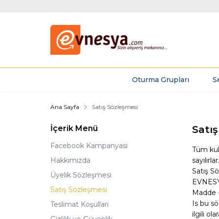
Oturma Grupları
S
Ana Sayfa
Satış Sözleşmesi
İçerik Menü
Satı
Facebook Kampanyası
Tüm kull
Hakkımızda
sayılırlar
Satış S
Üyelik Sözleşmesi
EVNESYA
Satış Sözleşmesi
Madde -
Is bu sö
Teslimat Koşulları
ilgili 
Gizlilik ve Güvenlik