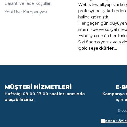
Garanti ve İade Koşulları
Web sitesi altyapısını k
profesyonel şirketlerden
Yeni Üye Kampanyası
haline gelmiştir.
Her geçen gün büyüyen Ev
sitemizde ve sosyal medy
Evnesya.com'la her türlü 
Sizi önemsiyoruz ve sizl
Çok Teşekkürler...
MÜŞTERİ HİZMETLERİ
E-B
Haftaiçi 09:00-17:00 saatleri arasında
Kampanya v
ulaşabilirsiniz.
için 
KVKK Sözle