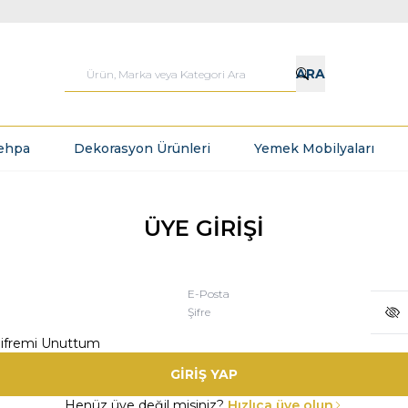
ARA
ehpa
Dekorasyon Ürünleri
Yemek Mobilyaları
ÜYE GİRİŞİ
E-Posta
Şifre
ifremi Unuttum
GİRİŞ YAP
Henüz üye değil misiniz?
Hızlıca üye olun