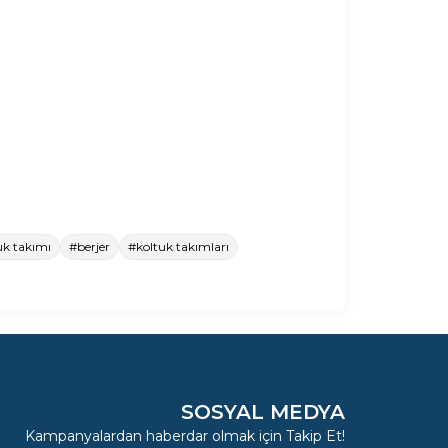
uk takımı
#berjer
#koltuk takımları
SOSYAL MEDYA
Kampanyalardan haberdar olmak için Takip Et!