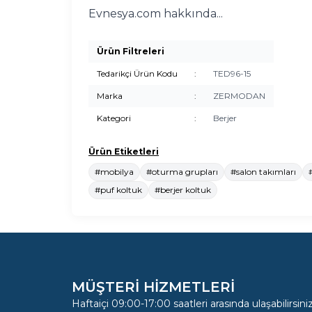
Evnesya.com hakkında...
Ürün Filtreleri
Tedarikçi Ürün Kodu
:
TED96-15
Marka
:
ZERMODAN
Kategori
:
Berjer
Ürün Etiketleri
#mobilya
#oturma grupları
#salon takımları
#puf koltuk
#berjer koltuk
MÜŞTERİ HİZMETLERİ
Haftaiçi 09:00-17:00 saatleri arasında ulaşabilirsiniz