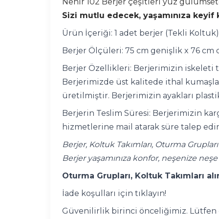
Nehir 102 Berjer çeşitleri yüz gülümsete
Sizi mutlu edecek, yaşamınıza keyif k
Ürün İçeriği: 1 adet berjer (Tekli Koltuk)
Berjer Ölçüleri: 75 cm genişlik x 76 cm 
Berjer Özellikleri: Berjerimizin iskelet
Berjerimizde üst kalitede ithal kumaşlar
üretilmiştir. Berjerimizin ayakları plas
Berjerin Teslim Süresi: Berjerimizin kar
hizmetlerine mail atarak süre talep edin
Berjer, Koltuk Takımları, Oturma Gruplar
Berjer yaşamınıza konfor, neşenize neşe
Oturma Grupları, Koltuk Takımları alı
İade koşulları için tıklayın!
Güvenilirlik birinci önceliğimiz. Lütfe