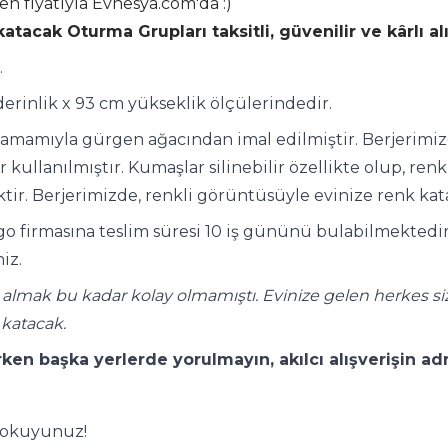
n fiyatıyla Evnesya.com'da :)
atacak Oturma Grupları taksitli, güvenilir ve kârlı a
.
derinlik x 93 cm yükseklik ölçülerindedir.
i tamamıyla gürgen ağacından imal edilmiştir. Berjerimiz
 kullanılmıştır. Kumaşlar silinebilir özellikte olup, re
tiktir. Berjerimizde, renkli görüntüsüyle evinize renk ka
go firmasına teslim süresi 10 iş gününü bulabilmektedir. 
iz.
ı almak bu kadar kolay olmamıştı. Evinize gelen herkes si
 katacak.
rken başka yerlerde yorulmayın, akılcı alışverişin a
n okuyunuz!