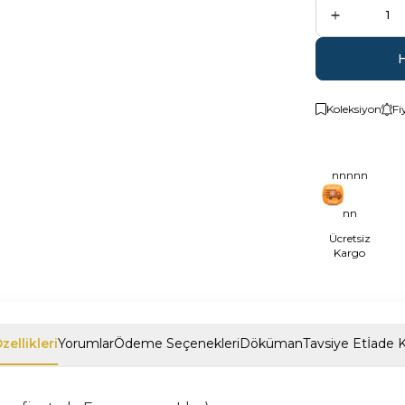
Koleksiyon
Fi
nnnnn
nn
Ücretsiz
Kargo
zellikleri
Yorumlar
Ödeme Seçenekleri
Döküman
Tavsiye Et
İade K