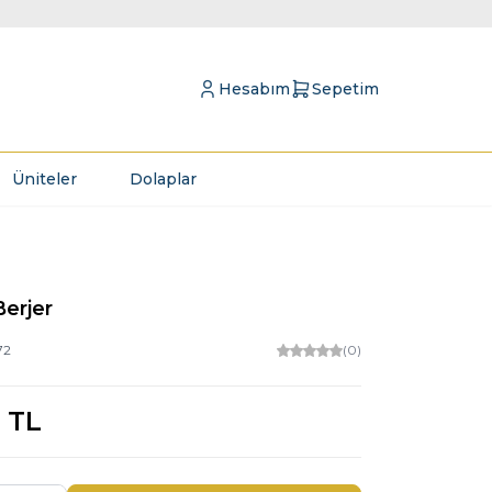
Hesabım
Sepetim
Üniteler
Dolaplar
Berjer
72
(0)
TL