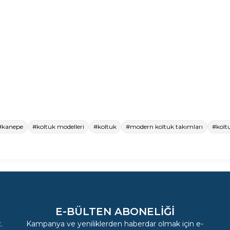
#kanepe
#koltuk modelleri
#koltuk
#modern koltuk takımları
#kolt
E-BÜLTEN ABONELIĞI
.
Kampanya ve yeniliklerden haberdar olmak için e-