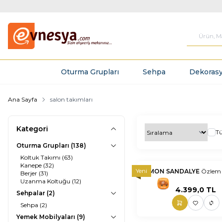
Oturma Grupları
Sehpa
Dekorasy
Ana Sayfa
salon takımları
Kategori
T
Oturma Grupları
(138)
Koltuk Takımı
(63)
Kanepe
(32)
Yeni
LİMON SANDALYE
Özlem 
Berjer
(31)
Uzanma Koltuğu
(12)
nnnnn
nn
4.399,0
TL
Sehpalar
(2)
Sehpa
(2)
Yemek Mobilyaları
(9)