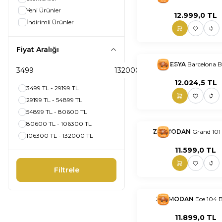
Yeni Ürünler
12.999,0
TL
İndirimli Ürünler
Fiyat Aralığı
nnnnn
EVNESYA
nn
Barcelona B
12.024,5
TL
3499 TL - 29199 TL
29199 TL - 54899 TL
54899 TL - 80600 TL
80600 TL - 106300 TL
nnnnn
ZERMODAN
nn
Grand 101 
106300 TL - 132000 TL
11.599,0
TL
Filtrele
nnnnn
ZERMODAN
nn
Ece 104 B
11.899,0
TL