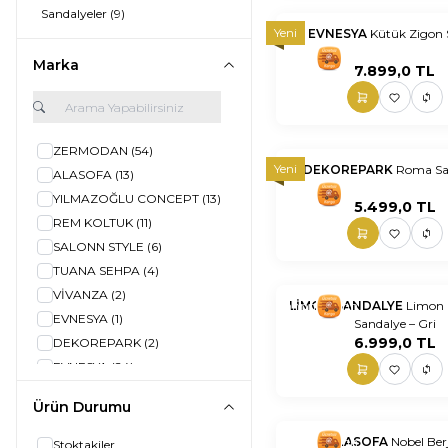
Sandalyeler
(9)
Yeni
EVNESYA
Kütük Zigon
nnnnn
nn
Marka
7.899,0
TL
ZERMODAN
(54)
Yeni
DEKOREPARK
Rom
ALASOFA
(13)
nnnnn
nn
YILMAZOĞLU CONCEPT
(13)
5.499,0
TL
REM KOLTUK
(11)
SALONN STYLE
(6)
TUANA SEHPA
(4)
VİVANZA
(2)
nnnnn
LİMON SANDALYE
nn
Limon C
EVNESYA
(1)
Sandalye – Gri
6.999,0
TL
DEKOREPARK
(2)
EVNESYA
(24)
İKİLER KOLTUK
(8)
Ürün Durumu
LİMON SANDALYE
(7)
nnnnn
ALASOFA
nn
Nobel Ber
Stoktakiler