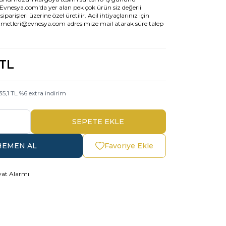
Evnesya.com'da yer alan pek çok ürün siz değerli
parişleri üzerine özel üretilir. Acil ihtiyaçlarınız için
zmetleri@evnesya.com adresimize mail atarak süre talep
TL
35,1
TL
%
6
extra indirim
SEPETE EKLE
HEMEN AL
Favoriye Ekle
yat Alarmı