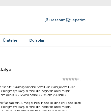
Hesabım
Sepetim
Üniteler
Dolaplar
dalye
8
(0)
ar sabittir,kumaş silinebilir özelliklidir,alerjik özellikleri
r,kırışmaya karşı dirençlidir,inegöl'de üretilmiştir.
 cm genişlik x 45 cm derinlik x 94 cm yükseklik
lıflar sabittir,kumaş silinebilir özelliklidir,alerjik özellikleri
r,kırışmaya karşı dirençlidir,inegöl'de üretilmiştir.
rünümüzün kargoya teslim süresi 10 iş gününü