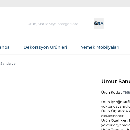
ARA
ehpa
Dekorasyon Ürünleri
Yemek Mobilyaları
Sandalye
Umut San
Ürün Kodu :
T16
Ürün İçeriği: Kılıfl
yoktur,dayanıklıdı
Ürün Ölçüleri: 43
ölçülerindedir.
Ürün Özellikleri: Kı
yoktur,dayanıklıdı
Ürün Termini: Ü