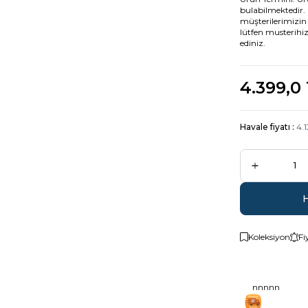
bulabilmektedir. 
müşterilerimizin si
lütfen musterihi
ediniz.
4.399,0
Havale fiyatı :
4.1
Koleksiyon
Fi
nnnnn