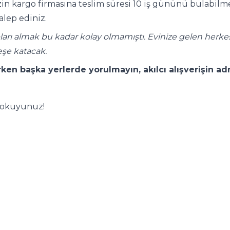
n kargo firmasına teslim süresi 10 iş gününü bulabilmekt
alep ediniz.
ları almak bu kadar kolay olmamıştı. Evinize gelen herke
eşe katacak.
rken başka yerlerde yorulmayın, akılcı alışverişin a
n okuyunuz!