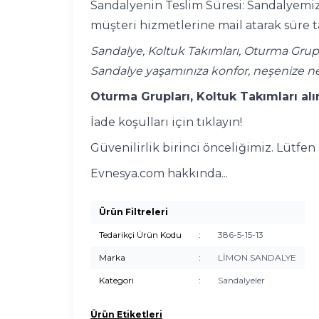
Sandalyenin Teslim Süresi: Sandalyemizi
müşteri hizmetlerine mail atarak süre t
Sandalye, Koltuk Takımları, Oturma Grup
Sandalye yaşamınıza konfor, neşenize n
Oturma Grupları, Koltuk Takımları alı
İade koşulları için tıklayın!
Güvenilirlik birinci önceliğimiz. Lütfe
Evnesya.com hakkında...
Ürün Filtreleri
Tedarikçi Ürün Kodu
:
386-5-15-13
Marka
:
LİMON SANDALYE
Kategori
:
Sandalyeler
Ürün Etiketleri