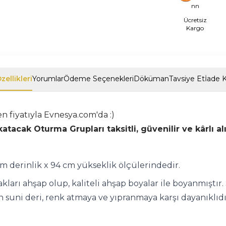
nn
Ücretsiz
Kargo
zellikleri
Yorumlar
Ödeme Seçenekleri
Döküman
Tavsiye Et
İade K
 fiyatıyla Evnesya.com'da :)
atacak Oturma Grupları taksitli, güvenilir ve kârlı a
cm derinlik x 94 cm yükseklik ölçülerindedir.
ları ahşap olup, kaliteli ahşap boyalar ile boyanmıştır.
 suni deri, renk atmaya ve yıpranmaya karşı dayanıklıdır