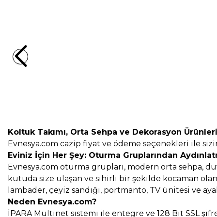
Yeni
Yeni
EVNESYA
GLASS ORTA SEHPA
EVNESYA
Wood Box 
(1)
4.700,0
TL
8.499,0
Koltuk Takımı, Orta Sehpa ve Dekorasyon Ürünler
Evnesya.com cazip fiyat ve ödeme seçenekleri ile sizin
Eviniz İçin Her Şey: Oturma Gruplarından Aydınla
Evnesya.com oturma grupları, modern orta sehpa, duva
kutuda size ulaşan ve sihirli bir şekilde kocaman olan 
lambader, çeyiz sandığı, portmanto, TV ünitesi ve ayakk
Neden Evnesya.com?
İPARA Multinet sistemi ile entegre ve 128 Bit SSL şifre