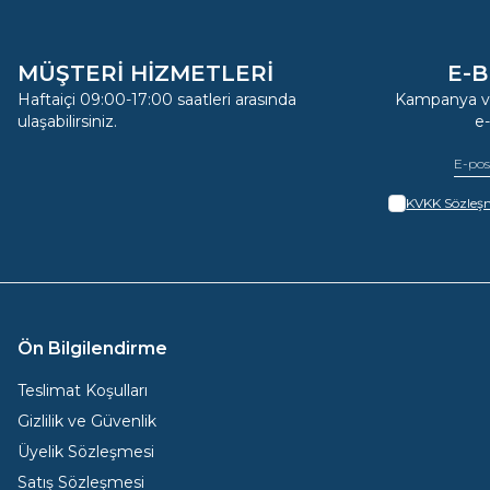
MÜŞTERİ HİZMETLERİ
E-B
Haftaiçi 09:00-17:00 saatleri arasında
Kampanya ve
ulaşabilirsiniz.
e
KVKK Sözleşm
Ön Bilgilendirme
Teslimat Koşulları
Gizlilik ve Güvenlik
Üyelik Sözleşmesi
Satış Sözleşmesi