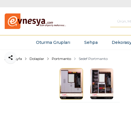
Oturma Grupları
Sehpa
Dekorasy
Ana Sayfa
Dolaplar
Portmanto
Sedef Portmanto
Paylaş