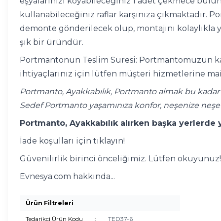
eşyalarınızı koyabileceğiniz 1 adet çekmece bulu
kullanabileceğiniz raflar karşınıza çıkmaktadır
demonte gönderilecek olup, montajını kolaylıkla y
şık bir üründür.
Portmantonun Teslim Süresi: Portmantomuzun karg
ihtiyaçlarınız için lütfen müşteri hizmetlerine mai
Portmanto, Ayakkabılık, Portmanto almak bu kadar k
Sedef Portmanto yaşamınıza konfor, neşenize neşe
Portmanto, Ayakkabılık alırken başka yerlerde y
İade koşulları için tıklayın!
Güvenilirlik birinci önceliğimiz. Lütfen okuyunuz!
Evnesya.com hakkında...
Ürün Filtreleri
Tedarikçi Ürün Kodu
:
TED37-6