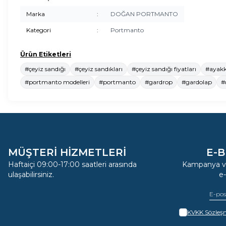
Marka
:
DOĞAN PORTMANTO
Kategori
:
Portmanto
Ürün Etiketleri
#çeyiz sandığı
#çeyiz sandıkları
#çeyiz sandığı fiyatları
#ayakk
#portmanto modelleri
#portmanto
#gardrop
#gardolap
#
MÜŞTERİ HİZMETLERİ
E-B
Haftaiçi 09:00-17:00 saatleri arasında
Kampanya ve
ulaşabilirsiniz.
e
KVKK Sözleşm