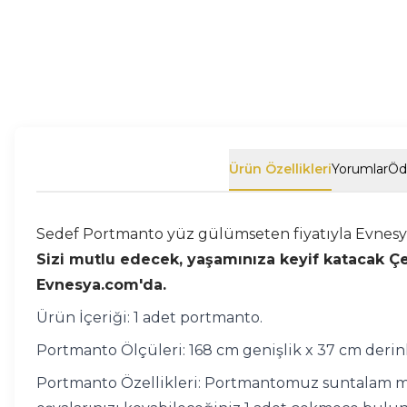
Ürün Özellikleri
Yorumlar
Öd
Sedef Portmanto yüz gülümseten fiyatıyla Evnesya
Sizi mutlu edecek, yaşamınıza keyif katacak Çeyiz
Evnesya.com'da.
Ürün İçeriği: 1 adet portmanto.
Portmanto Ölçüleri: 168 cm genişlik x 37 cm derinl
Portmanto Özellikleri: Portmantomuz suntalam m