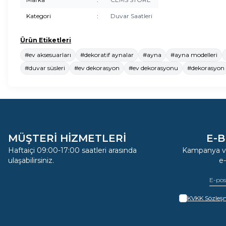
Kategori
:
Duvar Saatleri
Ürün Etiketleri
#ev aksesuarları
#dekoratif aynalar
#ayna
#ayna modelleri
#duvar süsleri
#ev dekorasyon
#ev dekorasyonu
#dekorasyon
MÜŞTERİ HİZMETLERİ
E-B
Haftaiçi 09:00-17:00 saatleri arasında
Kampanya ve
ulaşabilirsiniz.
e
KVKK Sözleşm