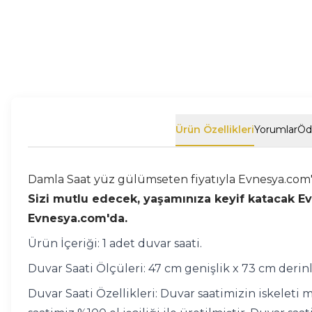
Ürün Özellikleri
Yorumlar
Öd
Damla Saat yüz gülümseten fiyatıyla Evnesya.com'
Sizi mutlu edecek, yaşamınıza keyif katacak Ev D
Evnesya.com'da.
Ürün İçeriği: 1 adet duvar saati.
Duvar Saati Ölçüleri: 47 cm genişlik x 73 cm derinl
Duvar Saati Özellikleri: Duvar saatimizin iskeleti me