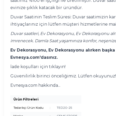
saatimiz %100 el işçiliği ile üretilmiştir. Duvar s
evinize şıklık katacak bir üründür.
Duvar Saatinin Teslim Süresi: Duvar saatimizin kar
ihtiyaçlarınız için lütfen müşteri hizmetlerine mai
Duvar saatleri, Ev Dekorasyonu, Ev Dekorasyonu alm
imrenecek. Damla Saat yaşamınıza konfor, neşenize
Ev Dekorasyonu, Ev Dekorasyonu alırken başka y
Evnesya.com'dasınız.
İade koşulları için tıklayın!
Güvenilirlik birinci önceliğimiz. Lütfen okuyunuz!
Evnesya.com hakkında...
Ürün Filtreleri
Tedarikçi Ürün Kodu
:
TED20-25
Marka
:
CEMS STORE