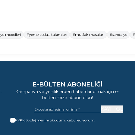
ye modelleri
#yemek odası takımları
#mutfak masaları
#sandalye
#
E-BÜLTEN ABONELIĞI
.
Kampanya ve yeniliklerden haberdar olmak için e-
bültenimize abone olun!
KAYIT OL
KVKK Sözleşmesi'ni
okudum, kabul ediyorum.