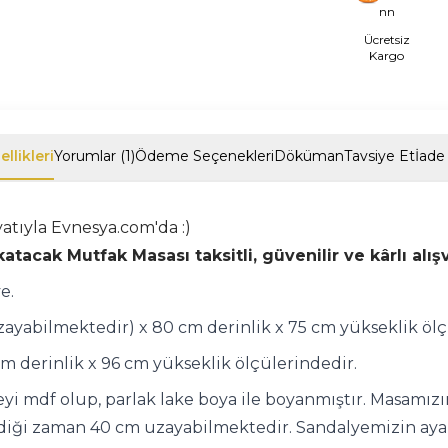
nn
Ücretsiz
Kargo
llikleri
Yorumlar (1)
Ödeme Seçenekleri
Döküman
Tavsiye Et
İade 
tıyla Evnesya.com'da :)
atacak Mutfak Masası taksitli, güvenilir ve kârlı alı
e.
zayabilmektedir) x 80 cm derinlik x 75 cm yükseklik ölç
cm derinlik x 96 cm yükseklik ölçülerindedir.
yi mdf olup, parlak lake boya ile boyanmıştır. Masamızın
ldiği zaman 40 cm uzayabilmektedir. Sandalyemizin ayakl