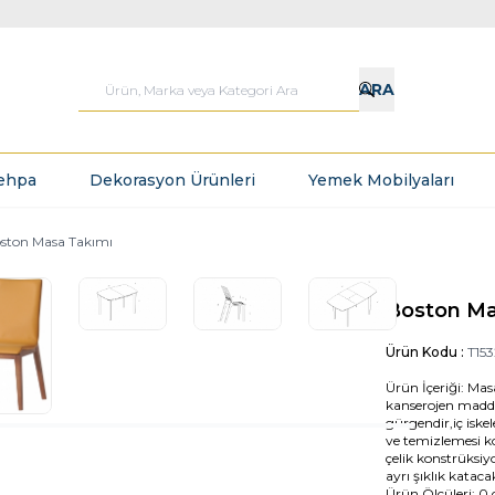
ARA
ehpa
Dekorasyon Ürünleri
Yemek Mobilyaları
ston Masa Takımı
Boston Ma
Ürün Kodu :
T153
Ürün İçeriği: Mas
kanserojen madde 
gürgendir,iç isk
ve temizlemesi kol
çelik konstrüksiyo
ayrı şıklık katacak
Ürün Ölçüleri: 0 