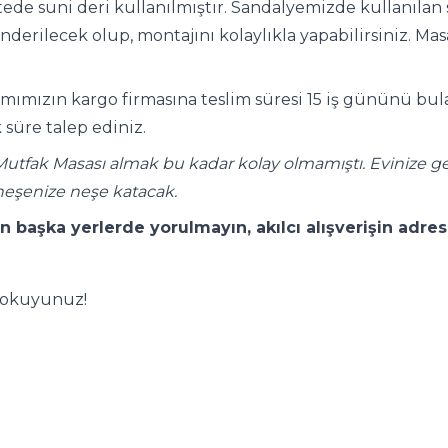
tede suni deri kullanılmıştır. Sandalyemizde kullanılan
erilecek olup, montajını kolaylıkla yapabilirsiniz. Masa
mımızın kargo firmasına teslim süresi 15 iş gününü bulab
 süre talep ediniz.
Mutfak Masası almak bu kadar kolay olmamıştı. Evinize ge
neşenize neşe katacak.
n başka yerlerde yorulmayın, akılcı alışverişin adre
n okuyunuz!