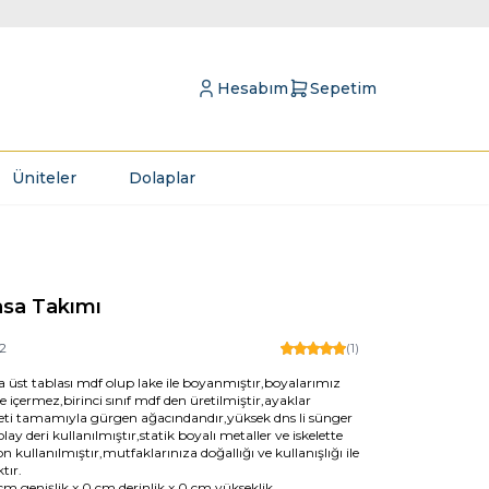
Hesabım
Sepetim
Üniteler
Dolaplar
sa Takımı
2
(1)
a üst tablası mdf olup lake ile boyanmıştır,boyalarımız
içermez,birinci sınıf mdf den üretilmiştir,ayaklar
eleti tamamıyla gürgen ağacındandır,yüksek dns li sünger
ay deri kullanılmıştır,statik boyalı metaller ve iskelette
n kullanılmıştır,mutfaklarınıza doğallığı ve kullanışlığı ile
tır.
cm genişlik x 0 cm derinlik x 0 cm yükseklik