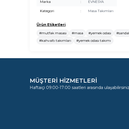
Marka
:
EVNESYA
Kategori
:
Masa Takımları
Ürün Etiketleri
#mutfak masası
#masa
#yemek odası
#sandal
#kahvaltı takımları
#yemek odası takımı
MÜŞTERİ HİZMETLERİ
Haftaiçi 09:00-17:00 saatleri arasında ulaşabilirsiniz