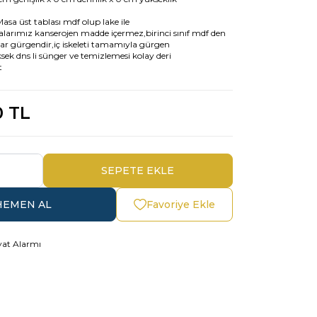
Masa üst tablası mdf olup lake ile
larımız kanserojen madde içermez,birinci sınıf mdf den
lar gürgendir,iç iskeleti tamamıyla gürgen
ek dns li sünger ve temizlemesi kolay deri
t
0
TL
SEPETE EKLE
HEMEN AL
Favoriye Ekle
yat Alarmı