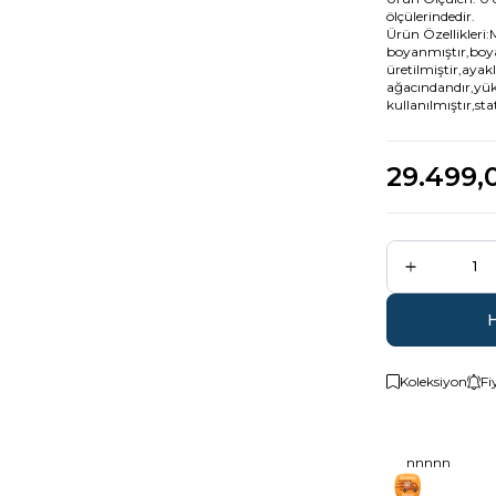
ölçülerindedir.
Ürün Özellikleri:
boyanmıştır,boya
üretilmiştir,ayak
ağacındandır,yüks
kullanılmıştır,sta
29.499,
Koleksiyon
Fi
nnnnn