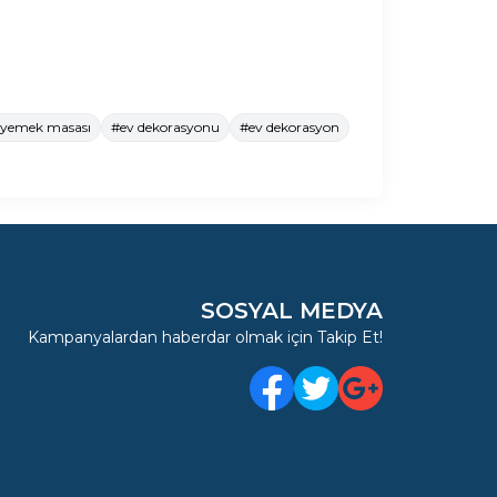
yemek masası
#ev dekorasyonu
#ev dekorasyon
SOSYAL MEDYA
Kampanyalardan haberdar olmak için Takip Et!
Facebook
Twitter
Google Plus