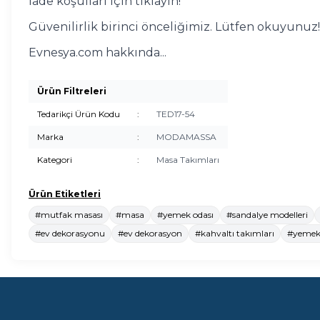
İade koşulları için tıklayın!
Güvenilirlik birinci önceliğimiz. Lütfen okuyunuz!
Evnesya.com hakkında...
Ürün Filtreleri
Tedarikçi Ürün Kodu
:
TED17-54
Marka
:
MODAMASSA
Kategori
:
Masa Takımları
Ürün Etiketleri
#mutfak masası
#masa
#yemek odası
#sandalye modelleri
#ev dekorasyonu
#ev dekorasyon
#kahvaltı takımları
#yemek 