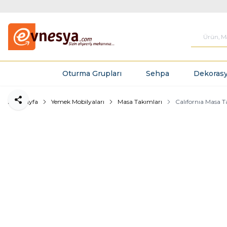
Oturma Grupları
Sehpa
Dekorasy
Ana Sayfa
Yemek Mobilyaları
Masa Takımları
Calıfornıa Masa T
Paylaş