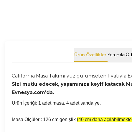
Ürün Özellikleri
Yorumlar
Öd
Calıfornıa Masa Takımı yüz gülümseten fiyatıyla E
Sizi mutlu edecek, yaşamınıza keyif katacak Mutf
Evnesya.com'da.
Ürün İçeriği: 1 adet masa, 4 adet sandalye.
Masa Ölçüleri: 126 cm genişlik
(40 cm daha açılabilmekted