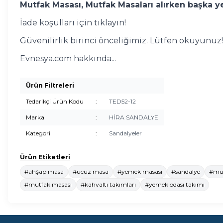
Mutfak Masası, Mutfak Masaları alırken başka ye
İade koşulları için tıklayın!
Güvenilirlik birinci önceliğimiz. Lütfen okuyunuz!
Evnesya.com hakkında...
Ürün Filtreleri
Tedarikçi Ürün Kodu
:
TED52-12
Marka
:
HİRA SANDALYE
Kategori
:
Sandalyeler
Ürün Etiketleri
#ahşap masa
#ucuz masa
#yemek masası
#sandalye
#mut
#mutfak masası
#kahvaltı takımları
#yemek odası takımı