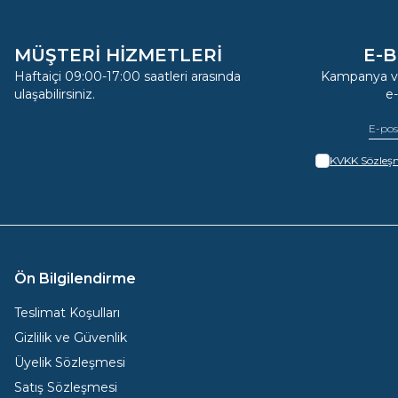
MÜŞTERİ HİZMETLERİ
E-B
Haftaiçi 09:00-17:00 saatleri arasında
Kampanya ve
ulaşabilirsiniz.
e
KVKK Sözleşm
Ön Bilgilendirme
Teslimat Koşulları
Gizlilik ve Güvenlik
Üyelik Sözleşmesi
Satış Sözleşmesi