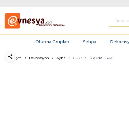
Oturma Grupları
Sehpa
Dekorasy
Ana Sayfa
Dekorasyon
Ayna
COOL 3 LÜ AYNA SİYAH
Paylaş