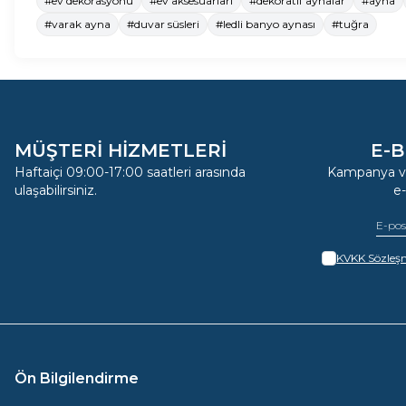
#ev dekorasyonu
#ev aksesuarları
#dekoratif aynalar
#ayna
#varak ayna
#duvar süsleri
#ledli banyo aynası
#tuğra
MÜŞTERİ HİZMETLERİ
E-B
Haftaiçi 09:00-17:00 saatleri arasında
Kampanya ve
ulaşabilirsiniz.
e
KVKK Sözleşm
Ön Bilgilendirme