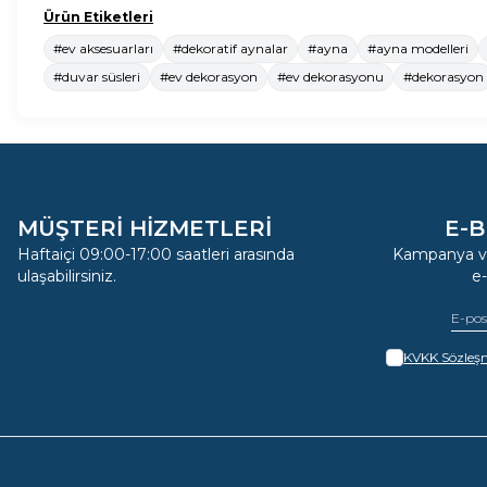
Ürün Etiketleri
#ev aksesuarları
#dekoratif aynalar
#ayna
#ayna modelleri
#duvar süsleri
#ev dekorasyon
#ev dekorasyonu
#dekorasyon
MÜŞTERİ HİZMETLERİ
E-B
Haftaiçi 09:00-17:00 saatleri arasında
Kampanya ve
ulaşabilirsiniz.
e
KVKK Sözleşm