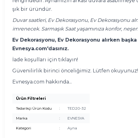
rengindedir. Aynamızın arkası duvara asabilmeye u
şık bir üründür.
Duvar saatleri, Ev Dekorasyonu, Ev Dekorasyonu alm
imrenecek. Sarmaşık Saat yaşamınıza konfor, neşen
Ev Dekorasyonu, Ev Dekorasyonu alırken başka y
Evnesya.com'dasınız.
İade koşulları için tıklayın!
Güvenilirlik birinci önceliğimiz. Lütfen okuyunuz!
Evnesya.com hakkında...
Ürün Filtreleri
Tedarikçi Ürün Kodu
:
TED20-32
Marka
:
EVNESYA
Kategori
:
Ayna