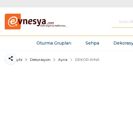
Oturma Grupları
Sehpa
Dekorasy
Ana Sayfa
Dekorasyon
Ayna
DEKOR AYNA
Paylaş