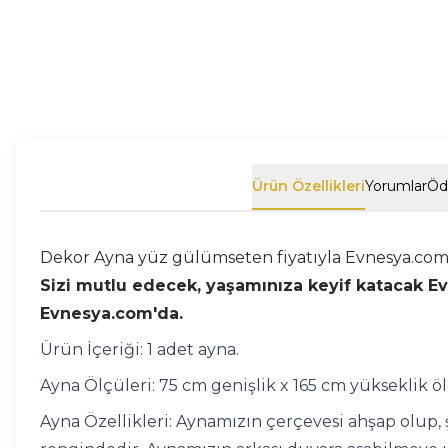
Ürün Özellikleri
Yorumlar
Öd
Dekor Ayna yüz gülümseten fiyatıyla Evnesya.com'
Sizi mutlu edecek, yaşamınıza keyif katacak Ev D
Evnesya.com'da.
Ürün İçeriği: 1 adet ayna.
Ayna Ölçüleri: 75 cm genişlik x 165 cm yükseklik ö
Ayna Özellikleri: Aynamızın çerçevesi ahşap olup, 