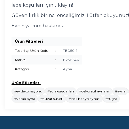
İade koşulları için tıklayın!
Güvenilirlik birinci önceliğimiz. Lütfen okuyunuz!
Evnesya.com hakkında...
Ürün Filtreleri
Tedarikçi Ürün Kodu
:
TED50-1
Marka
:
EVNESYA
Kategori
:
Ayna
Ürün Etiketleri
#ev dekorasyonu
#ev aksesuarları
#dekoratif aynalar
#ayna
#varak ayna
#duvar süsleri
#ledli banyo aynası
#tuğra