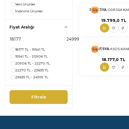
Yeni Ürünler
nnnnn
EVNESYA
nn
ODESSA KA
İndirimli Ürünler
19.799,0
TL
Fiyat Aralığı
nnnnn
EVNESYA
nn
ASOS KAN
18177 TL - 19541 TL
19541 TL - 20906 TL
18.177,0
TL
20906 TL - 22270 TL
22270 TL - 23635 TL
23635 TL - 24999 TL
Filtrele