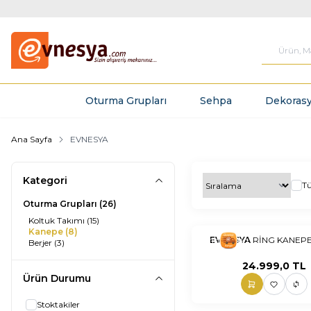
Oturma Grupları
Sehpa
Dekorasy
Ana Sayfa
EVNESYA
Kategori
T
Oturma Grupları
(26)
Koltuk Takımı
(15)
Kanepe
(8)
nnnnn
EVNESYA
nn
RİNG KANEP
Berjer
(3)
24.999,0
TL
Ürün Durumu
Stoktakiler