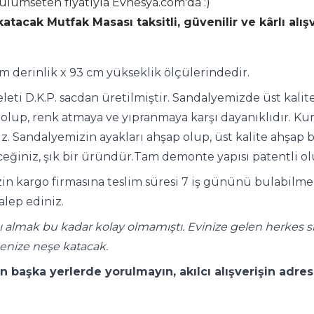
ülümseten fiyatıyla Evnesya.com'da :)
atacak Mutfak Masası taksitli, güvenilir ve kârlı alı
cm derinlik x 93 cm yükseklik ölçülerindedir.
leti D.K.P. sacdan üretilmiştir. Sandalyemizde üst kalit
te olup, renk atmaya ve yıpranmaya karşı dayanıklıdır. 
niz. Sandalyemizin ayakları ahşap olup, üst kalite ahşap
eceğiniz, şık bir üründür.Tam demonte yapısı patentli ol
n kargo firmasına teslim süresi 7 iş gününü bulabilmekte
alep ediniz.
 almak bu kadar kolay olmamıştı. Evinize gelen herkes si
enize neşe katacak.
n başka yerlerde yorulmayın, akılcı alışverişin adre