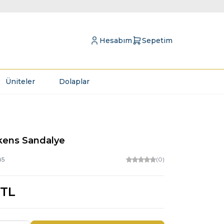
Hesabım
Sepetim
Üniteler
Dolaplar
ükens Sandalye
85
(0)
TL