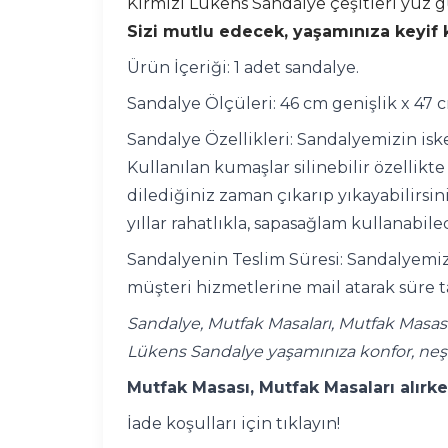
Kırmızı Lükens Sandalye çeşitleri yüz g
Sizi mutlu edecek, yaşamınıza keyif k
Ürün İçeriği: 1 adet sandalye.
Sandalye Ölçüleri: 46 cm genişlik x 47 
Sandalye Özellikleri: Sandalyemizin iske
Kullanılan kumaşlar silinebilir özellik
dilediğiniz zaman çıkarıp yıkayabilirsi
yıllar rahatlıkla, sapasağlam kullanabil
Sandalyenin Teslim Süresi: Sandalyemizi
müşteri hizmetlerine mail atarak süre t
Sandalye, Mutfak Masaları, Mutfak Masası
Lükens Sandalye yaşamınıza konfor, neş
Mutfak Masası, Mutfak Masaları alırke
İade koşulları için tıklayın!