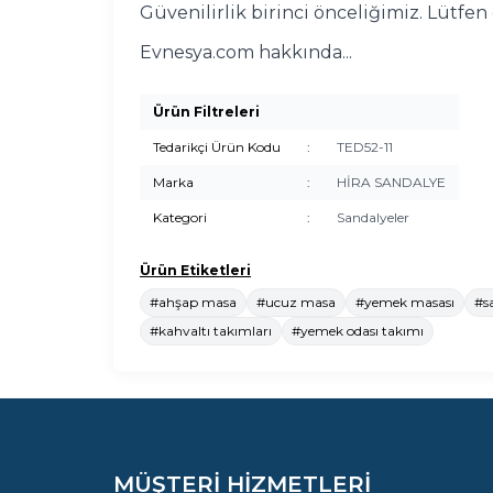
Güvenilirlik birinci önceliğimiz. Lütfe
Evnesya.com hakkında...
Ürün Filtreleri
Tedarikçi Ürün Kodu
:
TED52-11
Marka
:
HİRA SANDALYE
Kategori
:
Sandalyeler
Ürün Etiketleri
#ahşap masa
#ucuz masa
#yemek masası
#s
#kahvaltı takımları
#yemek odası takımı
MÜŞTERİ HİZMETLERİ