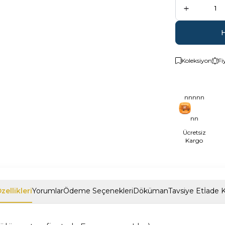
Koleksiyon
Fi
nnnnn
nn
Ücretsiz
Kargo
zellikleri
Yorumlar
Ödeme Seçenekleri
Döküman
Tavsiye Et
İade K