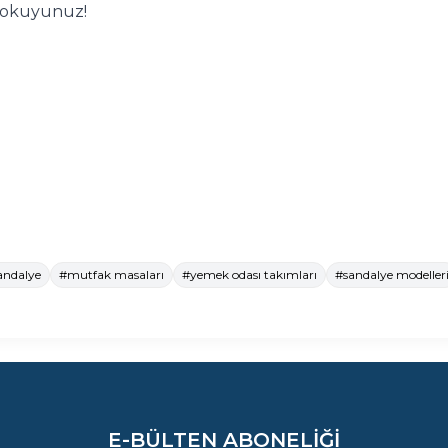
n okuyunuz!
andalye
#mutfak masaları
#yemek odası takımları
#sandalye modeller
E-BÜLTEN ABONELIĞI