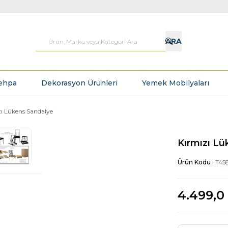
ARA
ehpa
Dekorasyon Ürünleri
Yemek Mobilyaları
ı Lükens Sandalye
Kırmızı L
Ürün Kodu :
T45
4.499,0