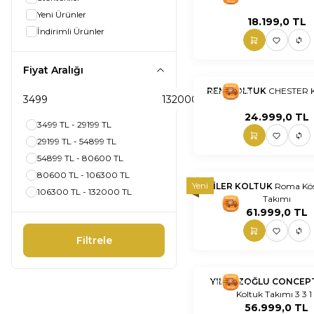
Yeni Ürünler
18.199,0
TL
İndirimli Ürünler
Fiyat Aralığı
nnnnn
REM KOLTUK
nn
CHESTER 
24.999,0
TL
3499 TL - 29199 TL
29199 TL - 54899 TL
54899 TL - 80600 TL
80600 TL - 106300 TL
Yeni
İKİLER KOLTUK
Roma Köş
106300 TL - 132000 TL
Takımı
nnnnn
nn
61.999,0
TL
Filtrele
nnnnn
YILMAZOĞLU CONCEP
nn
Koltuk Takımı 3 3 1 
56.999,0
TL