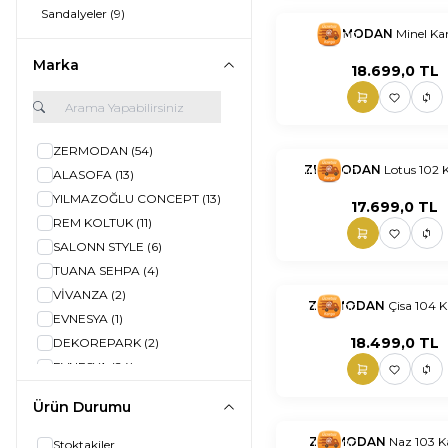
Sandalyeler
(9)
nnnnn
ZERMODAN
nn
Minel Ka
Marka
18.699,0
TL
ZERMODAN
(54)
nnnnn
ZERMODAN
nn
Lotus 102 
ALASOFA
(13)
YILMAZOĞLU CONCEPT
(13)
17.699,0
TL
REM KOLTUK
(11)
SALONN STYLE
(6)
TUANA SEHPA
(4)
VİVANZA
(2)
nnnnn
ZERMODAN
nn
Çisa 104 
EVNESYA
(1)
18.499,0
TL
DEKOREPARK
(2)
EVNESYA
(24)
İKİLER KOLTUK
(8)
Ürün Durumu
LİMON SANDALYE
(7)
nnnnn
ZERMODAN
nn
Naz 103 K
Stoktakiler