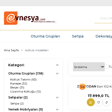
Oturma Grupları
Sehpa
Dekorasy
Ana Sayfa
koltuk modelleri
Kategori
T
Oturma Grupları
(138)
Koltuk Takımı
(63)
Kanepe
(32)
nnnnn
ZERMODAN
nn
Esin 102 
Berjer
(31)
Uzanma Koltuğu
(12)
17.999,0
TL
Sehpalar
(2)
Sehpa
(2)
Yemek Mobilyaları
(9)