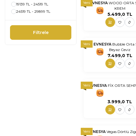
Yeni
EVNESYA
WOOD ORTA S
19139 TL - 24519 TL
KREM
nnnnn
nn
24519 TL - 29899 TL
5.499,0
TL
Filtrele
Yeni
EVNESYA
Bubble Orta
Beyaz Ceviz
nnnnn
nn
7.499,0
TL
Yeni
EVNESYA
FİX ORTA SEHP
nnnnn
nn
3.999,0
TL
Yeni
EVNESYA
Vegas Dörtlü Zi