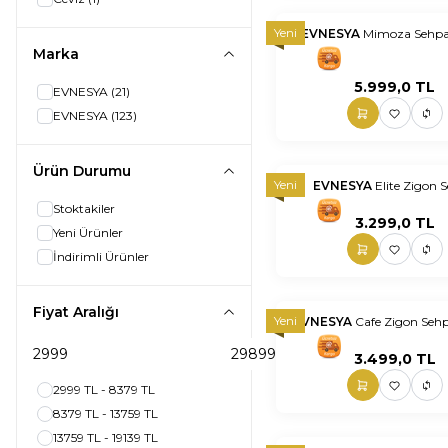
Yeni
EVNESYA
Mimoza Sehpa
Marka
nnnnn
nn
5.999,0
TL
EVNESYA
(21)
EVNESYA
(123)
Ürün Durumu
Yeni
EVNESYA
Elite Zigon 
Stoktakiler
nnnnn
nn
3.299,0
TL
Yeni Ürünler
İndirimli Ürünler
Fiyat Aralığı
Yeni
EVNESYA
Cafe Zigon Seh
nnnnn
nn
3.499,0
TL
2999 TL - 8379 TL
8379 TL - 13759 TL
13759 TL - 19139 TL