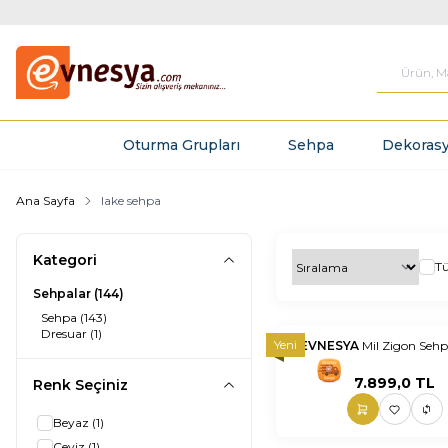
Oturma Grupları
Sehpa
Dekorasy
Ana Sayfa
lake sehpa
Kategori
T
Sehpalar
(144)
Sehpa
(143)
Dresuar
(1)
Yeni
EVNESYA
Mil Zigon Sehp
nnnnn
nn
7.899,0
TL
Renk Seçiniz
Beyaz
(1)
Ceviz
(1)