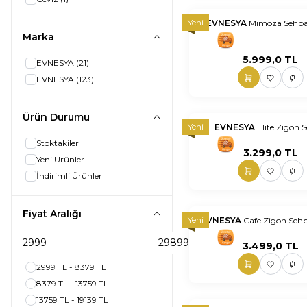
Yeni
EVNESYA
Mimoza Sehpa
Marka
nnnnn
nn
5.999,0
TL
EVNESYA
(21)
EVNESYA
(123)
Ürün Durumu
Yeni
EVNESYA
Elite Zigon 
Stoktakiler
nnnnn
nn
3.299,0
TL
Yeni Ürünler
İndirimli Ürünler
Fiyat Aralığı
Yeni
EVNESYA
Cafe Zigon Seh
nnnnn
nn
3.499,0
TL
2999 TL - 8379 TL
8379 TL - 13759 TL
13759 TL - 19139 TL