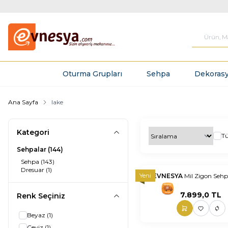
Oturma Grupları
Sehpa
Dekorasy
Ana Sayfa
lake
Kategori
T
Sehpalar
(144)
Sehpa
(143)
Dresuar
(1)
Yeni
EVNESYA
Mil Zigon Sehp
nnnnn
nn
7.899,0
TL
Renk Seçiniz
Beyaz
(1)
Ceviz
(1)