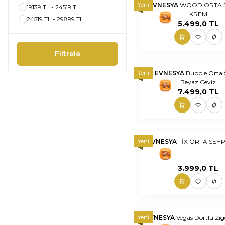
Yeni
EVNESYA
WOOD ORTA S
19139 TL - 24519 TL
KREM
nnnnn
nn
24519 TL - 29899 TL
5.499,0
TL
Filtrele
Yeni
EVNESYA
Bubble Orta
Beyaz Ceviz
nnnnn
nn
7.499,0
TL
Yeni
EVNESYA
FİX ORTA SEHP
nnnnn
nn
3.999,0
TL
Yeni
EVNESYA
Vegas Dörtlü Zi