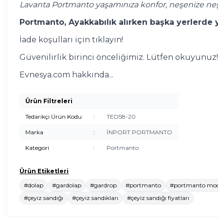
Lavanta Portmanto yaşamınıza konfor, neşenize neş
Portmanto, Ayakkabılık alırken başka yerlerde y
İade koşulları için tıklayın!
Güvenilirlik birinci önceliğimiz. Lütfen okuyunuz!
Evnesya.com hakkında...
Ürün Filtreleri
Tedarikçi Ürün Kodu
:
TED58-20
Marka
:
İNPORT PORTMANTO
Kategori
:
Portmanto
Ürün Etiketleri
#dolap
#gardolap
#gardrop
#portmanto
#portmanto mode
#çeyiz sandığı
#çeyiz sandıkları
#çeyiz sandığı fiyatları