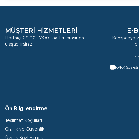
MÜŞTERİ HİZMETLERİ
E-B
Haftaiçi 09:00-17:00 saatleri arasında
Kampanya ve
ulaşabilirsiniz.
e
KVKK Sözleşm
Ön Bilgilendirme
Teslimat Koşulları
Gizlilik ve Güvenlik
Üyelik Sözleşmesi