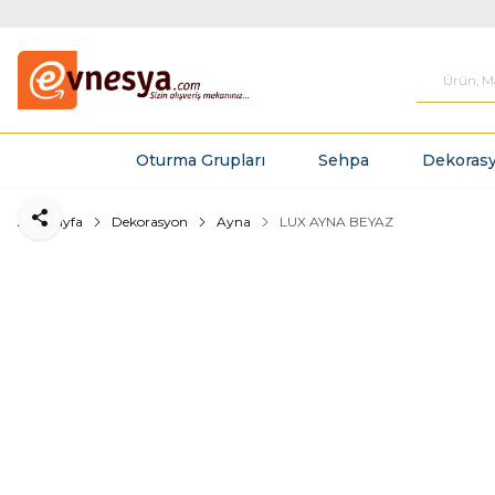
Oturma Grupları
Sehpa
Dekorasy
Ana Sayfa
Dekorasyon
Ayna
LUX AYNA BEYAZ
Paylaş