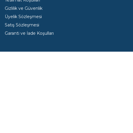
Teslimat Koşulları
Gizlilik ve Güvenlik
Üyelik Sözleşmesi
Satış Sözleşmesi
Garanti ve İade Koşulları