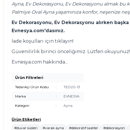
Ayna, Ev Dekorasyonu, Ev Dekorasyonu almak bu kad
Palmiye Oval Ayna yaşamınıza konfor, neşenize neş
Ev Dekorasyonu, Ev Dekorasyonu alırken başka y
Evnesya.com'dasınız.
İade koşulları için tıklayın!
Güvenilirlik birinci önceliğimiz. Lütfen okuyunuz!
Evnesya.com hakkında...
Ürün Filtreleri
Tedarikçi Ürün Kodu
:
TED20-13
Marka
:
EVNESYA
Kategori
:
Ayna
Ürün Etiketleri
#duvar süsleri
#varak ayna
#dekoratif saatler
#dekorasyon