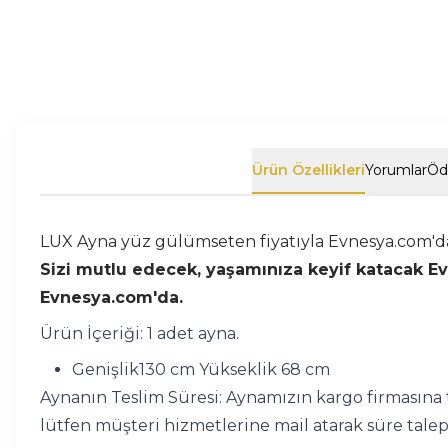
Ürün Özellikleri
Yorumlar
Öd
LUX Ayna yüz gülümseten fiyatıyla Evnesya.com'da
Sizi mutlu edecek, yaşamınıza keyif katacak Ev D
Evnesya.com'da.
Ürün İçeriği: 1 adet ayna.
Genişlik130 cm Yükseklik 68 cm
Aynanın Teslim Süresi: Aynamızın kargo firmasına t
lütfen müşteri hizmetlerine mail atarak süre talep