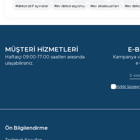
#dekoratif aynalar
#ev dekorasyonu
#ev aksesuarları
#ev dek
MÜŞTERİ HİZMETLERİ
E-B
Haftaiçi 09:00-17:00 saatleri arasında
Kampanya ve
ulaşabilirsiniz.
e
KVKK Sözleşm
Ön Bilgilendirme