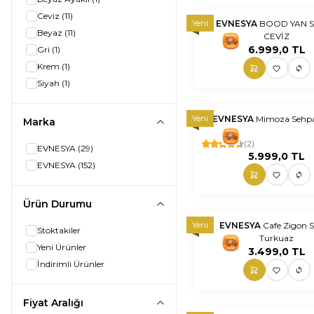
Ceviz
(11)
Yeni
EVNESYA
BOOD YAN 
Beyaz
(11)
CEVİZ
nnnnn
nn
6.999,0
TL
Gri
(1)
Krem
(1)
Siyah
(1)
Yeni
EVNESYA
Mimoza Sehpa
Marka
nnnnn
nn
(2)
EVNESYA
(29)
5.999,0
TL
EVNESYA
(152)
Ürün Durumu
Yeni
EVNESYA
Cafe Zigon 
Stoktakiler
Turkuaz
nnnnn
nn
Yeni Ürünler
3.499,0
TL
İndirimli Ürünler
Fiyat Aralığı