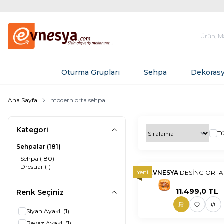
Oturma Grupları
Sehpa
Dekorasy
Ana Sayfa
modern orta sehpa
Kategori
T
Sehpalar
(181)
Sehpa
(180)
Dresuar
(1)
Yeni
EVNESYA
DESİNG ORTA
nnnnn
nn
11.499,0
TL
Renk Seçiniz
Siyah Ayaklı
(1)
Beyaz Ayaklı
(1)