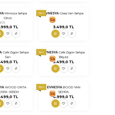
Yeni
YA
Mimoza Sehpa
EVNESYA
Glass Yan Sehpa
Ceviz
nn
nnnnn
nn
(2)
.999,0
TL
3.499,0
TL
Yeni
YA
Cafe Zigon Sehpa
EVNESYA
Cafe Zigon Sehpa
Sarı
Beyaz
nn
nnnnn
nn
.499,0
TL
3.499,0
TL
Yeni
SYA
WOOD ORTA
EVNESYA
BOOD YAN
EHPA -KREM
SEHPA
nn
nnnnn
nn
.499,0
TL
6.999,0
TL