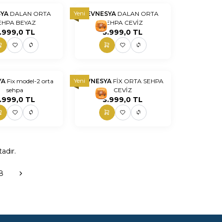
Yeni
SYA
DALAN ORTA
EVNESYA
DALAN ORTA
EHPA BEYAZ
SEHPA CEVİZ
nn
nnnnn
nn
.999,0
TL
5.999,0
TL
Yeni
YA
Fix model-2 orta
EVNESYA
FİX ORTA SEHPA
sehpa
CEVİZ
nn
nnnnn
nn
.999,0
TL
3.999,0
TL
adır.
8