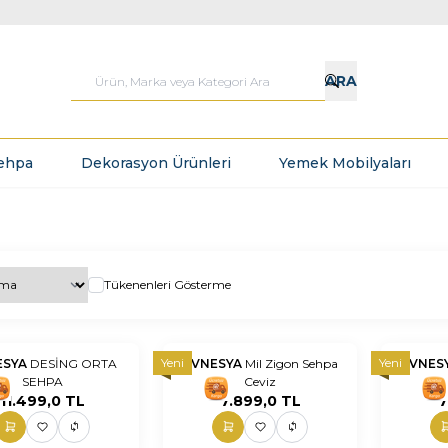
ARA
ehpa
Dekorasyon Ürünleri
Yemek Mobilyaları
Tükenenleri Gösterme
Yeni
Yeni
ESYA
DESİNG ORTA
EVNESYA
Mil Zigon Sehpa
EVNES
SEHPA
Ceviz
nn
nnnnn
nn
nnnnn
11.499,0
TL
7.899,0
TL
7