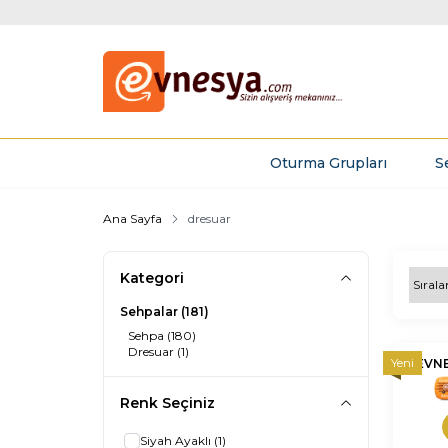
Oturma Grupları
S
Ana Sayfa
dresuar
Kategori
Sehpalar
(181)
Sehpa
(180)
Dresuar
(1)
Yeni
EVN
nnnnn
Renk Seçiniz
Siyah Ayaklı
(1)