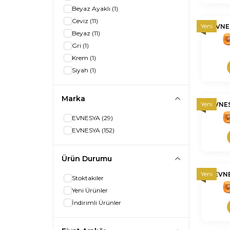
Beyaz Ayaklı
(1)
Ceviz
(11)
Yeni
EVNE
Beyaz
(11)
nnnnn
Gri
(1)
Krem
(1)
Siyah
(1)
Marka
Yeni
EVNE
nnnnn
EVNESYA
(29)
EVNESYA
(152)
Ürün Durumu
Yeni
EVN
Stoktakiler
nnnnn
Yeni Ürünler
İndirimli Ürünler