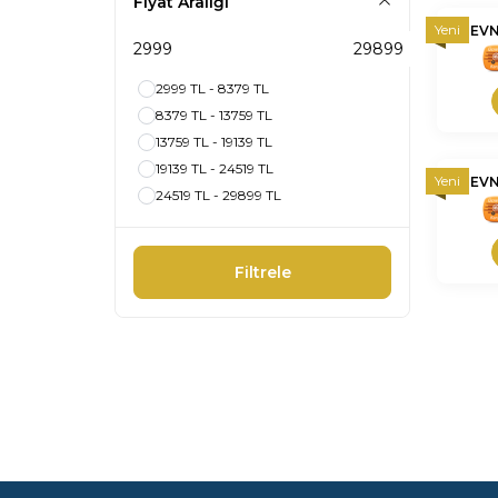
Fiyat Aralığı
Yeni
EV
nnnnn
2999 TL - 8379 TL
8379 TL - 13759 TL
13759 TL - 19139 TL
19139 TL - 24519 TL
Yeni
EV
24519 TL - 29899 TL
S
nnnnn
Filtrele