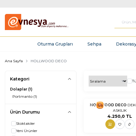
Oturma Grupları
Sehpa
Dekorasy
Ana Sayfa
HOLLWOOD DECO
Kategori
T
Dolaplar
(1)
Portmanto
(1)
nnnnn
HOLLWOOD DECO
nn
DEK
ASKILIK
Ürün Durumu
4.250,0
TL
Stoktakiler
Yeni Ürünler