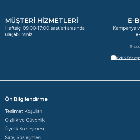
MÜŞTERİ HİZMETLERİ
E-B
Haftaiçi 09:00-17:00 saatleri arasında
Kampanya ve
ulaşabilirsiniz.
e
KVKK Sözleşm
Ön Bilgilendirme
Teslimat Koşulları
Gizlilik ve Güvenlik
Üyelik Sözleşmesi
Satış Sözleşmesi