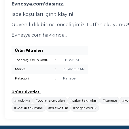
Evnesya.com'dasınız.
İade koşulları için tıklayın!
Güvenilirlik birinci önceliğimiz. Lütfen okuyunuz!
Evnesya.com hakkında...
Ürün Filtreleri
Tedarikçi Ürün Kodu
:
TED96-31
Marka
:
ZERMODAN
Kategori
:
Kanepe
Ürün Etiketleri
#mobilya
#oturma grupları
#salon takımları
#kanepe
#kol
#koltuk takımları
#puf koltuk
#berjer koltuk