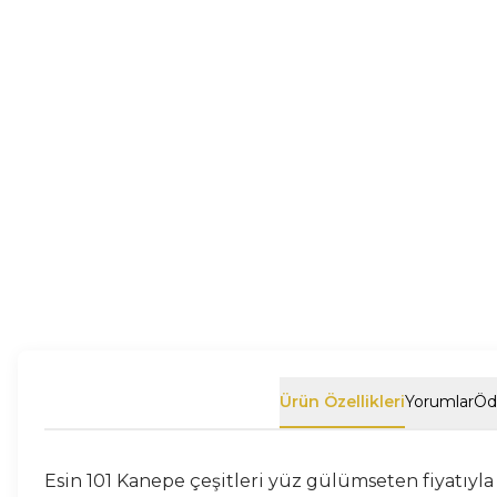
Ürün Özellikleri
Yorumlar
Öd
Esin 101 Kanepe çeşitleri yüz gülümseten fiyatıyla