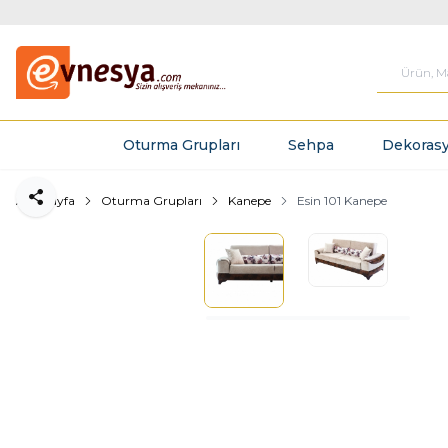
Oturma Grupları
Sehpa
Dekorasy
Ana Sayfa
Oturma Grupları
Kanepe
Esin 101 Kanepe
Paylaş