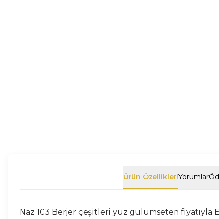
Ürün Özellikleri
Yorumlar
Öd
Naz 103 Berjer çeşitleri yüz gülümseten fiyatıyla 