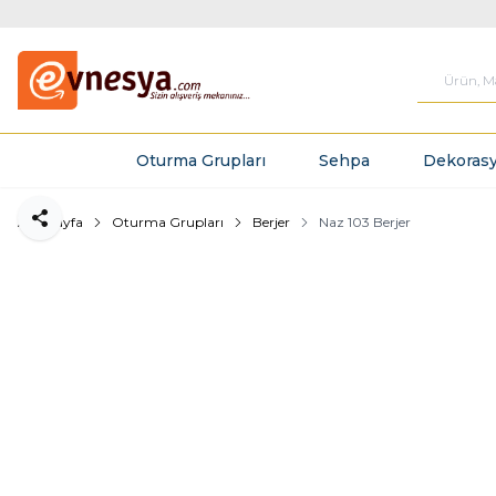
Oturma Grupları
Sehpa
Dekorasy
Ana Sayfa
Oturma Grupları
Berjer
Naz 103 Berjer
Paylaş