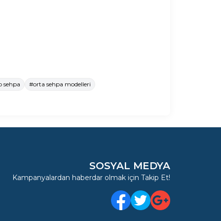
p sehpa
#orta sehpa modelleri
SOSYAL MEDYA
Kampanyalardan haberdar olmak için Takip Et!
Facebook
Twitter
Google Plus