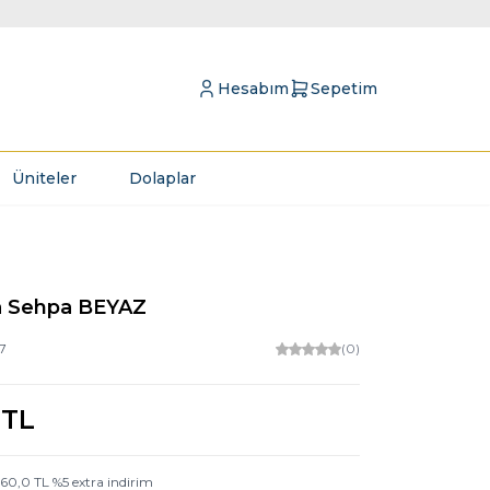
Hesabım
Sepetim
Üniteler
Dolaplar
a Sehpa BEYAZ
7
(0)
TL
560,0
TL
%
5
extra indirim