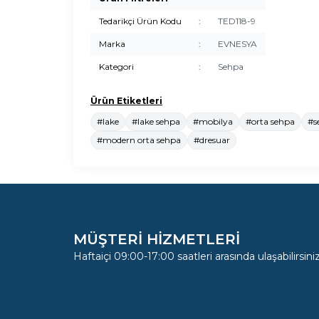
Tedarikçi Ürün Kodu
:
TED118-9
Marka
:
EVNESYA
Kategori
:
Sehpa
Ürün Etiketleri
#lake
#lake sehpa
#mobilya
#orta sehpa
#s
#modern orta sehpa
#dresuar
MÜŞTERİ HİZMETLERİ
Haftaiçi 09:00-17:00 saatleri arasında ulaşabilirsiniz