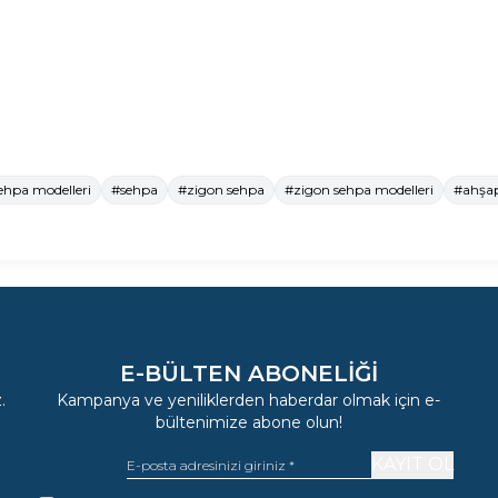
ehpa modelleri
#sehpa
#zigon sehpa
#zigon sehpa modelleri
#ahşa
E-BÜLTEN ABONELIĞI
.
Kampanya ve yeniliklerden haberdar olmak için e-
bültenimize abone olun!
KAYIT OL