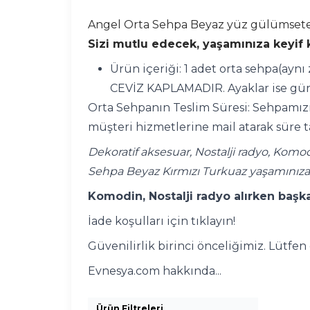
Angel Orta Sehpa Beyaz yüz gülümseten 
Sizi mutlu edecek, yaşamınıza keyif k
Ürün içeriği: 1 adet orta sehpa(ayn
CEVİZ KAPLAMADIR. Ayaklar ise gürg
Orta Sehpanın Teslim Süresi: Sehpamızın
müşteri hizmetlerine mail atarak süre t
Dekoratif aksesuar, Nostalji radyo, Komo
Sehpa Beyaz Kırmızı Turkuaz yaşamınıza
Komodin, Nostalji radyo alırken başka
İade koşulları için tıklayın!
Güvenilirlik birinci önceliğimiz. Lütfe
Evnesya.com hakkında...
Ürün Filtreleri