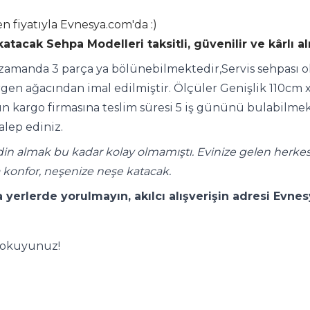
fiyatıyla Evnesya.com'da :)
atacak Sehpa Modelleri taksitli, güvenilir ve kârlı a
ı zamanda 3 parça ya bölünebilmektedir,Servis sehpası o
en ağacından imal edilmiştir. Ölçüler Genişlik 110cm x
 kargo firmasına teslim süresi 5 iş gününü bulabilmekted
alep ediniz.
din almak bu kadar kolay olmamıştı. Evinize gelen herkes
 konfor, neşenize neşe katacak.
 yerlerde yorulmayın, akılcı alışverişin adresi Evne
n okuyunuz!