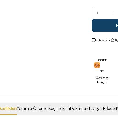
Koleksiyon
Fi
nnnnn
nn
Ücretsiz
Kargo
zellikleri
Yorumlar
Ödeme Seçenekleri
Döküman
Tavsiye Et
İade K