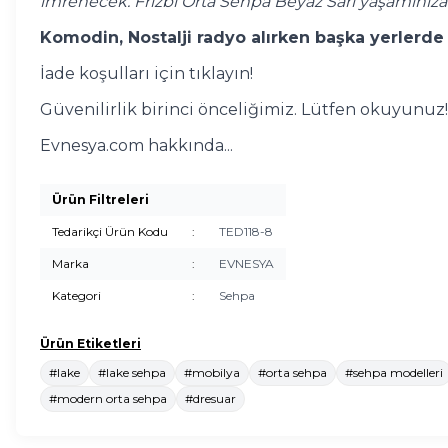
imrenecek. Frizbi Orta Sehpa Beyaz Sarı yaşamınıza
Komodin, Nostalji radyo alırken başka yerlerde 
İade koşulları için tıklayın!
Güvenilirlik birinci önceliğimiz. Lütfen okuyunuz!
Evnesya.com hakkında...
Ürün Filtreleri
Tedarikçi Ürün Kodu
:
TED118-8
Marka
:
EVNESYA
Kategori
:
Sehpa
Ürün Etiketleri
#lake
#lake sehpa
#mobilya
#orta sehpa
#sehpa modelleri
#modern orta sehpa
#dresuar