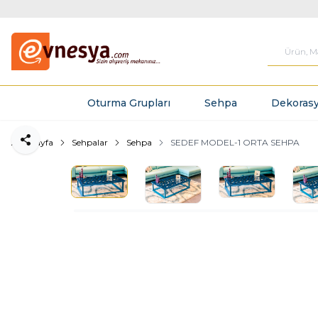
Oturma Grupları
Sehpa
Dekorasy
Ana Sayfa
Sehpalar
Sehpa
SEDEF MODEL-1 ORTA SEHPA
Paylaş