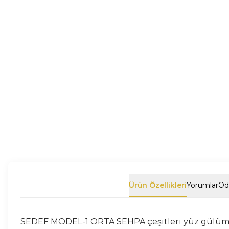
Ürün Özellikleri
Yorumlar
Öd
SEDEF MODEL-1 ORTA SEHPA çeşitleri yüz gülümset