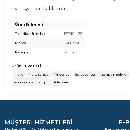
Evnesya.com hakkında...
Ürün Filtreleri
Tedarikçi Ürün Kodu
:
TED104-33
Marka
:
EVNESYA
Kategori
:
Sehpa
Ürün Etiketleri
#lake
#lake sehpa
#mobilya
#orta sehpa
#sehpa modelleri
#modern orta sehpa
#dresuar
MÜŞTERİ HİZMETLERİ
E-B
Haftaiçi 09:00-17:00 saatleri arasında
Kampanya ve