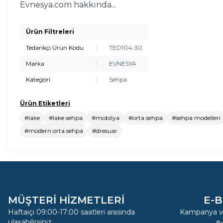
Evnesya.com hakkında...
Ürün Filtreleri
Tedarikçi Ürün Kodu
:
TED104-30
Marka
:
EVNESYA
Kategori
:
Sehpa
Ürün Etiketleri
#lake
#lake sehpa
#mobilya
#orta sehpa
#sehpa modelleri
#modern orta sehpa
#dresuar
MÜŞTERİ HİZMETLERİ
E-B
Haftaiçi 09:00-17:00 saatleri arasında
Kampanya ve
ulaşabilirsiniz.
e