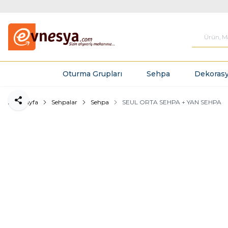
Oturma Grupları
Sehpa
Dekorasy
Ana Sayfa
Sehpalar
Sehpa
SEUL ORTA SEHPA + YAN SEHPA
Paylaş