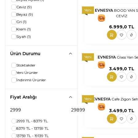
Ceviz
(9)
Yeni
EVNESYA
BOOD YAN 
Beyaz
(9)
CEVİZ
nnnnn
nn
Gri
(1)
6.999,0
TL
Krem
(1)
Siyah
(1)
Ürün Durumu
Yeni
EVNESYA
Glass Yan S
nnnnn
nn
Stoktakiler
3.499,0
TL
Yeni Ürünler
İndirimli Ürünler
Fiyat Aralığı
Yeni
EVNESYA
Cafe Zigon Seh
nnnnn
nn
3.499,0
TL
2999 TL - 8379 TL
8379 TL - 13759 TL
13759 TL - 19139 TL