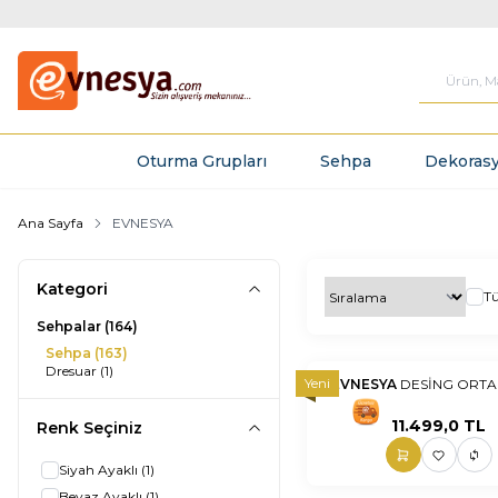
Oturma Grupları
Sehpa
Dekorasy
Ana Sayfa
EVNESYA
Kategori
T
Sehpalar
(164)
Sehpa
(163)
Dresuar
(1)
Yeni
EVNESYA
DESİNG ORTA
nnnnn
nn
11.499,0
TL
Renk Seçiniz
Siyah Ayaklı
(1)
Beyaz Ayaklı
(1)