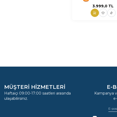
3.999,0
TL
MÜŞTERİ HİZMETLERİ
E-B
Haftaiçi 09:00-17:00 saatleri arasında
Kampanya ve
ulaşabilirsiniz.
e