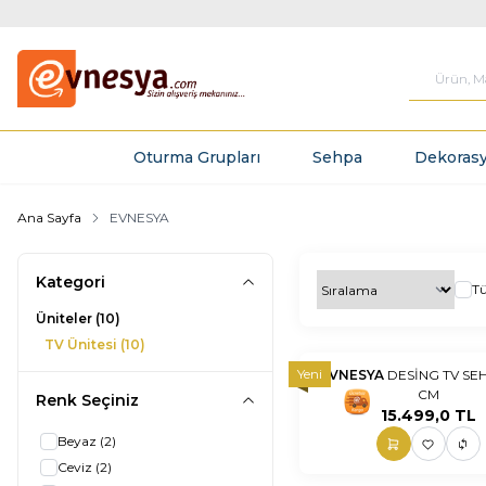
Oturma Grupları
Sehpa
Dekorasy
Ana Sayfa
EVNESYA
Kategori
T
Üniteler
(10)
TV Ünitesi
(10)
Yeni
EVNESYA
DESİNG TV SEHPA
CM
Renk Seçiniz
nnnnn
nn
15.499,0
TL
Beyaz
(2)
Ceviz
(2)