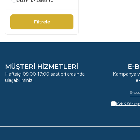
24299 TL - 26999 TL
Filtrele
MÜŞTERİ HİZMETLERİ
E-B
Haftaiçi 09:00-17:00 saatleri arasında
Kampanya ve
ulaşabilirsiniz.
e
KVKK Sözleşm