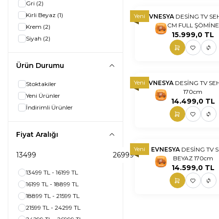
Gri
(2)
Kirli Beyaz
(1)
Yeni
EVNESYA
DESİNG TV SE
CM FULL ŞÖMİNE
Krem
(2)
nnnnn
nn
15.999,0
TL
Siyah
(2)
Ürün Durumu
Yeni
EVNESYA
DESİNG TV SE
Stoktakiler
170cm
nnnnn
nn
Yeni Ürünler
14.499,0
TL
İndirimli Ürünler
Fiyat Aralığı
Yeni
EVNESYA
DESİNG TV 
BEYAZ 170cm
nnnnn
nn
14.599,0
TL
13499 TL - 16199 TL
16199 TL - 18899 TL
18899 TL - 21599 TL
21599 TL - 24299 TL